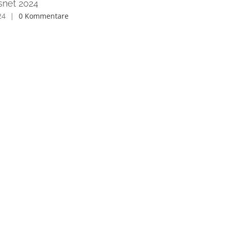
snet 2024
24
|
0 Kommentare
Fasnetdienstag 2024
4. April 2024
|
0 Kommentare