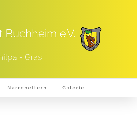
t Buchheim e.V.
hilpa - Gras
Narreneltern
Galerie