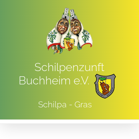
Zum
Inhalt
springen
Schilpenzunft
Buchheim e.V.
Schilpa - Gras