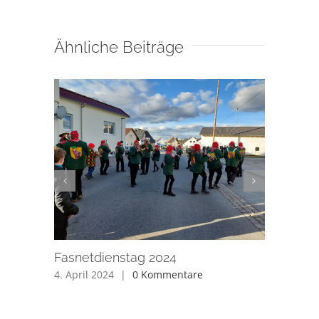
Ähnliche Beiträge
Fasnetdienstag 2024
Kinderfa
4. April 2024
|
0 Kommentare
4. April 20