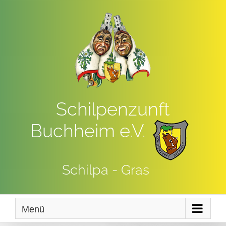
Zum
Inhalt
springen
Schilpenzunft
Buchheim e.V.
Schilpa - Gras
Menü