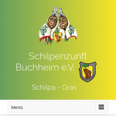
Zum
Inhalt
springen
Schilpenzunft
Buchheim e.V.
Schilpa - Gras
Menü