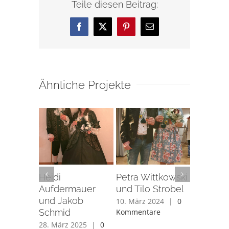
Teile diesen Beitrag:
Facebook
X
Pinterest
E-
Mail
Ähnliche Projekte
Heidi
Petra Wittkowski
Annelie
Aufdermauer
und Tilo Strobel
Sichman
und Jakob
Hubert 
10. März 2024
|
0
Schmid
Kommentare
25. April 
Kommenta
28. März 2025
|
0