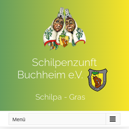
Zum
Inhalt
springen
Schilpenzunft
Buchheim e.V.
Schilpa - Gras
Menü