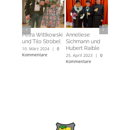
Petra Wittkowski
Anneliese
Renate 
und Tilo Strobel
Sichmann und
und Mar
Hubert Raible
Bregenz
10. März 2024
|
0
Kommentare
25. April 2023
|
0
29. Februa
Kommentare
0 Kommen