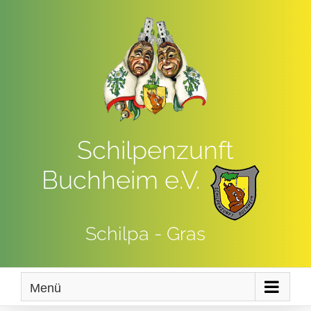
Zum
Inhalt
springen
Schilpenzunft
Buchheim e.V.
Schilpa - Gras
Menü