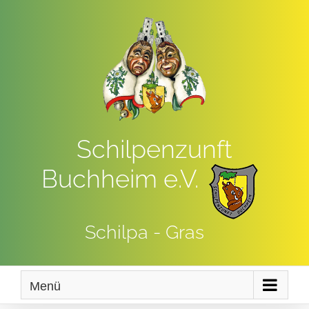
Zum
Inhalt
springen
Schilpenzunft
Buchheim e.V.
Schilpa - Gras
Menü