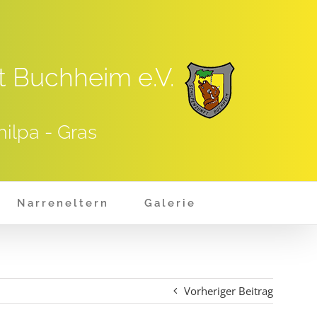
t Buchheim e.V.
hilpa - Gras
Narreneltern
Galerie
Vorheriger Beitrag