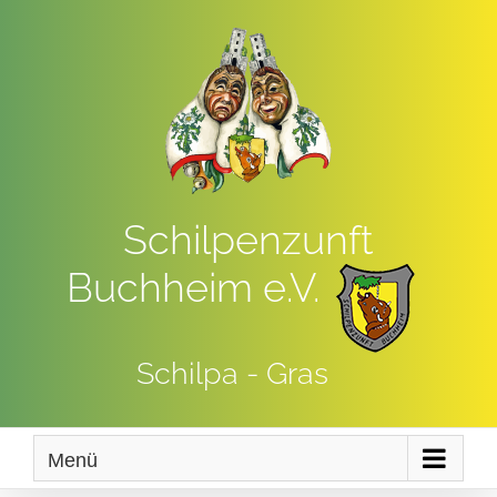
Zum
Inhalt
springen
Schilpenzunft
Buchheim e.V.
Schilpa - Gras
Menü