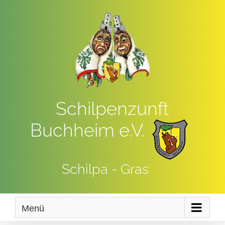
Zum
Inhalt
springen
Schilpenzunft
Buchheim e.V.
Schilpa - Gras
Menü