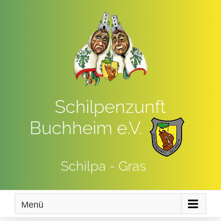
Zum
Inhalt
springen
Schilpenzunft
Buchheim e.V.
Schilpa - Gras
Menü