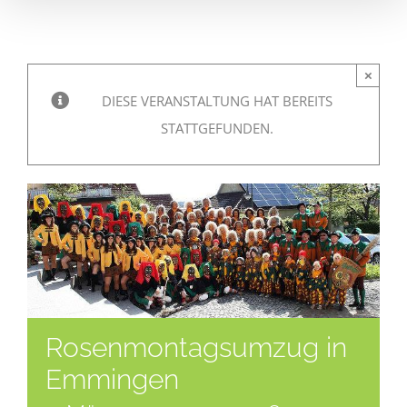
×
DIESE VERANSTALTUNG HAT BEREITS
STATTGEFUNDEN.
Rosenmontagsumzug in
Emmingen