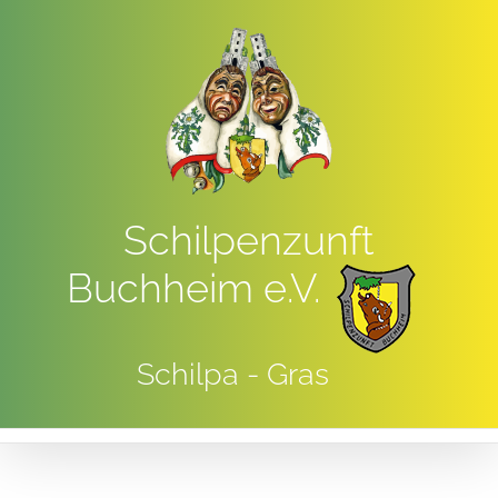
Zum
Inhalt
springen
Schilpenzunft
Buchheim e.V.
Schilpa - Gras