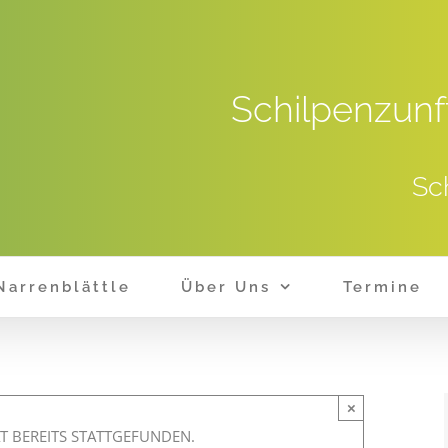
Schilpenzunf
Sc
Narrenblättle
Über Uns
Termine
×
T BEREITS STATTGEFUNDEN.