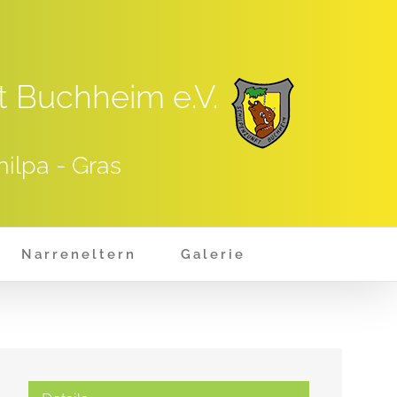
t Buchheim e.V.
hilpa - Gras
Narreneltern
Galerie