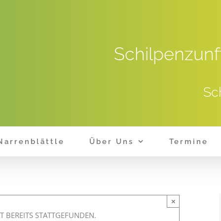
Schilpenzunf
Sc
Narrenblättle
Über Uns
Termine
×
T BEREITS STATTGEFUNDEN.