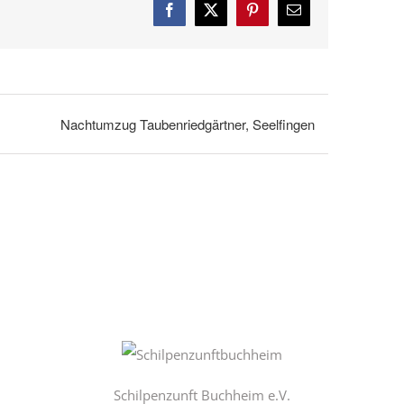
Facebook
X
Pinterest
E-
Mail
Nachtumzug Taubenriedgärtner, Seelfingen
Schilpenzunft Buchheim e.V.