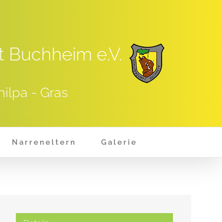
t Buchheim e.V.
hilpa - Gras
Narreneltern
Galerie