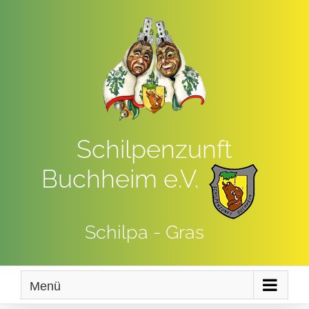
Zum
Inhalt
springen
Schilpenzunft
Buchheim e.V.
Schilpa - Gras
Menü