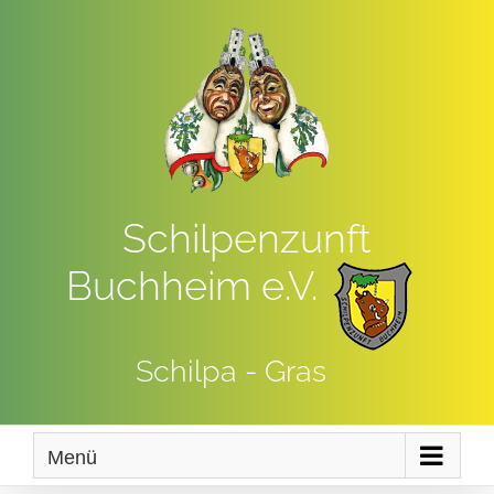
Zum
Inhalt
springen
Schilpenzunft
Buchheim e.V.
Schilpa - Gras
Menü