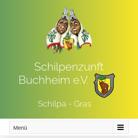
Zum
Inhalt
springen
Schilpenzunft
Buchheim e.V.
Schilpa - Gras
Menü