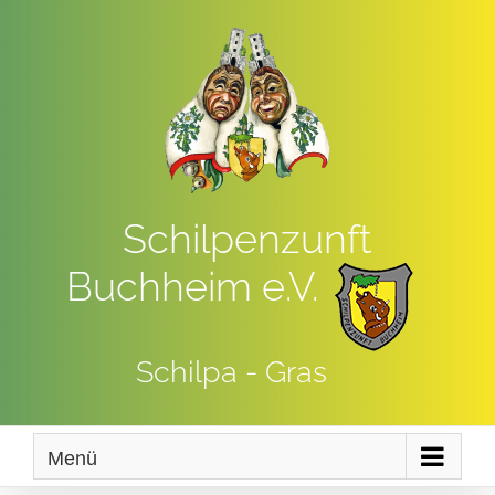
Zum
Inhalt
springen
Schilpenzunft
Buchheim e.V.
Schilpa - Gras
Menü