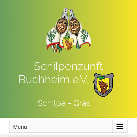
Zum
Inhalt
springen
Schilpenzunft
Buchheim e.V.
Schilpa - Gras
Menü