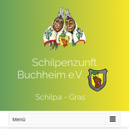
Zum
Inhalt
springen
Schilpenzunft
Buchheim e.V.
Schilpa - Gras
Menü