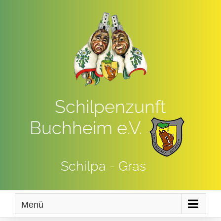
Zum
Inhalt
springen
Schilpenzunft
Buchheim e.V.
Schilpa - Gras
Menü