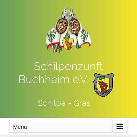
Zum
Inhalt
springen
Schilpenzunft
Buchheim e.V.
Schilpa - Gras
Menü