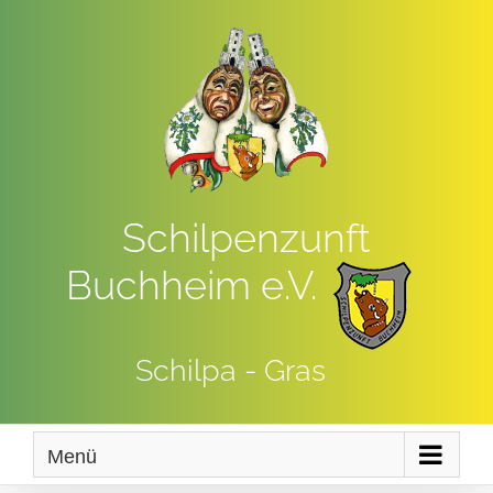
Zum
Inhalt
springen
Schilpenzunft
Buchheim e.V.
Schilpa - Gras
Menü