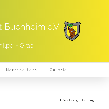
t Buchheim e.V.
hilpa - Gras
Narreneltern
Galerie
Vorheriger Beitrag