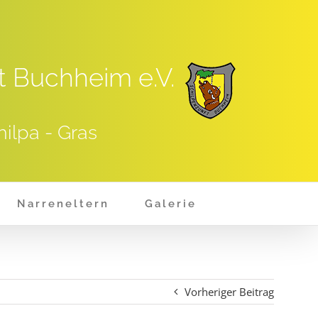
t Buchheim e.V.
hilpa - Gras
Narreneltern
Galerie
Vorheriger Beitrag