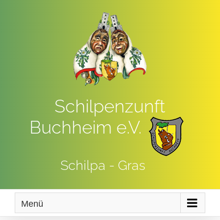
Zum
Inhalt
springen
Schilpenzunft
Buchheim e.V.
Schilpa - Gras
Menü