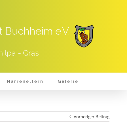
t Buchheim e.V.
hilpa - Gras
Narreneltern
Galerie
Vorheriger Beitrag