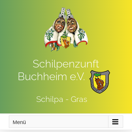
Zum
Inhalt
springen
Schilpenzunft
Buchheim e.V.
Schilpa - Gras
Menü