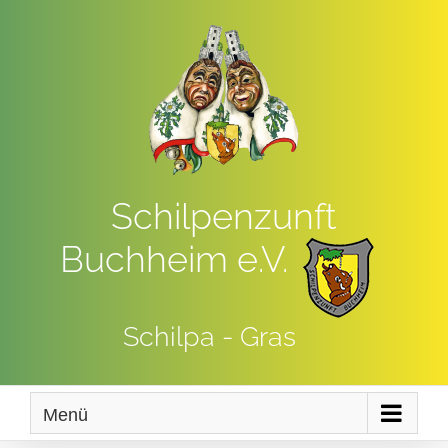
Zum
Inhalt
springen
Schilpenzunft
Buchheim e.V.
Schilpa - Gras
Menü