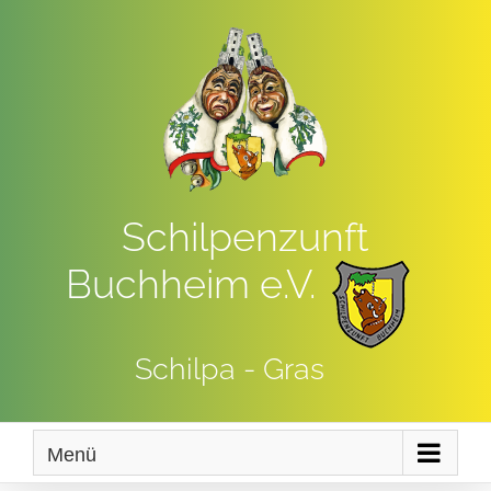
Zum
Inhalt
springen
Schilpenzunft
Buchheim e.V.
Schilpa - Gras
Menü