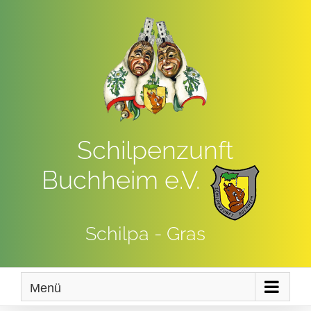
Zum
Inhalt
springen
Schilpenzunft
Buchheim e.V.
Schilpa - Gras
Menü