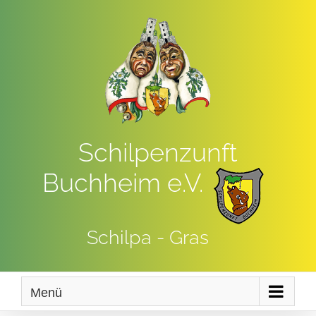
Zum
Inhalt
springen
Schilpenzunft
Buchheim e.V.
Schilpa - Gras
Menü