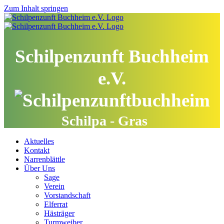
Zum Inhalt springen
Schilpenzunft Buchheim
e.V.
Schilpa - Gras
Aktuelles
Kontakt
Narrenblättle
Über Uns
Sage
Verein
Vorstandschaft
Elferrat
Hästräger
Turmweiber