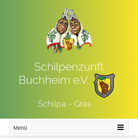
Zum
Inhalt
springen
Schilpenzunft
Buchheim e.V.
Schilpa - Gras
Menü