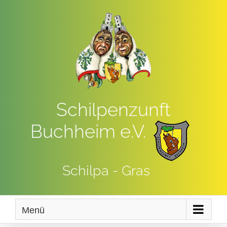
Zum
Inhalt
springen
Schilpenzunft
Buchheim e.V.
Schilpa - Gras
Menü