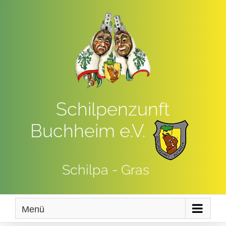
Zum
Inhalt
springen
Schilpenzunft
Buchheim e.V.
Schilpa - Gras
Menü