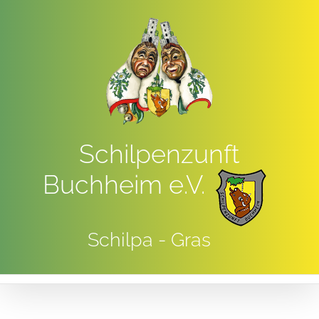
Zum
Inhalt
springen
Schilpenzunft
Buchheim e.V.
Schilpa - Gras