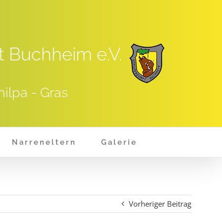
t Buchheim e.V.
hilpa - Gras
Narreneltern
Galerie
Vorheriger Beitrag