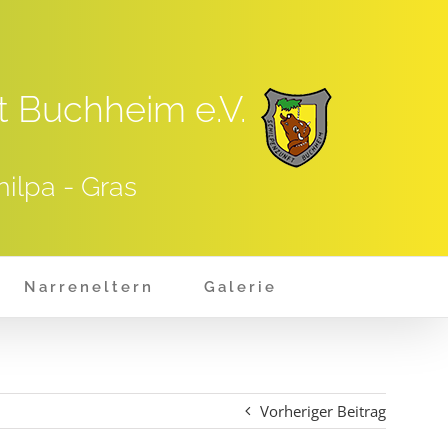
t Buchheim e.V.
hilpa - Gras
Narreneltern
Galerie
Vorheriger Beitrag