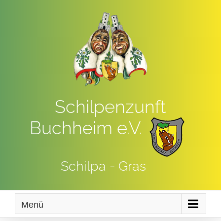
Zum
Inhalt
springen
Schilpenzunft
Buchheim e.V.
Schilpa - Gras
Menü