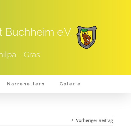
t Buchheim e.V.
hilpa - Gras
Narreneltern
Galerie
Vorheriger Beitrag