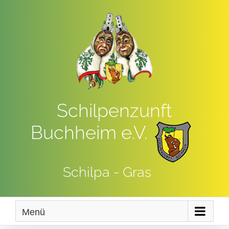
Zum
Inhalt
springen
Schilpenzunft
Buchheim e.V.
Schilpa - Gras
Menü