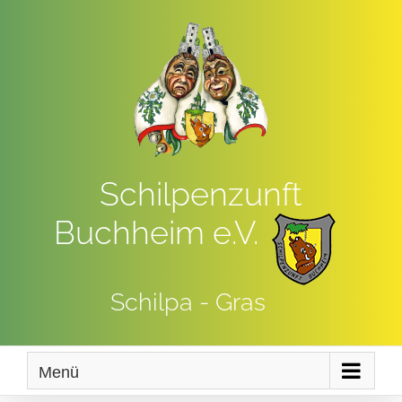
Zum
Inhalt
springen
Schilpenzunft
Buchheim e.V.
Schilpa - Gras
Menü