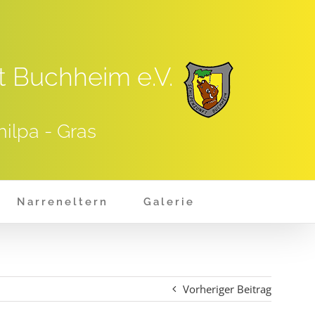
t Buchheim e.V.
hilpa - Gras
Narreneltern
Galerie
Vorheriger Beitrag