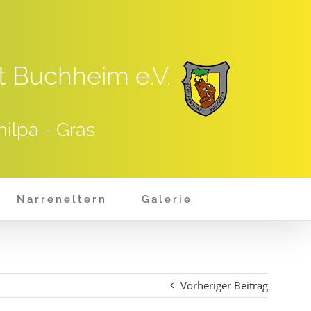
t Buchheim e.V.
hilpa - Gras
Narreneltern
Galerie
Vorheriger Beitrag