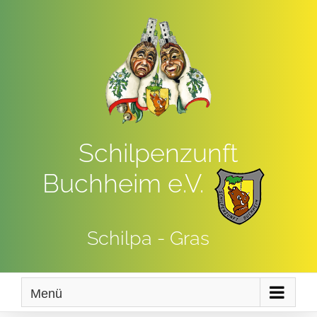
Zum
Inhalt
springen
Schilpenzunft
Buchheim e.V.
Schilpa - Gras
Menü