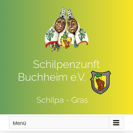
Zum
Inhalt
springen
Schilpenzunft
Buchheim e.V.
Schilpa - Gras
Menü