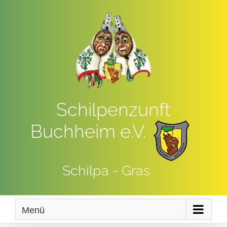
Zum
Inhalt
springen
Schilpenzunft
Buchheim e.V.
Schilpa - Gras
Menü