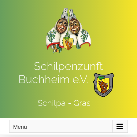
Zum
Inhalt
springen
Schilpenzunft
Buchheim e.V.
Schilpa - Gras
Menü